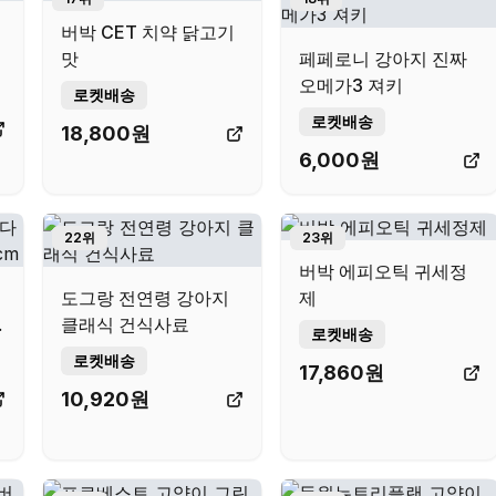
버박 CET 치약 닭고기
맛
페페로니 강아지 진짜
오메가3 져키
로켓배송
로켓배송
18,800
원
6,000
원
22
위
23
위
버박 에피오틱 귀세정
도그랑 전연령 강아지
제
클래식 건식사료
로켓배송
로켓배송
17,860
원
10,920
원