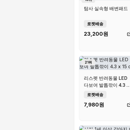
탐사 실속형 배변패드
로켓배송
23,200
원
21
위
리스펫 반려동물 LED
다보여 발톱깎이 4.3 x
15 cm
로켓배송
7,980
원