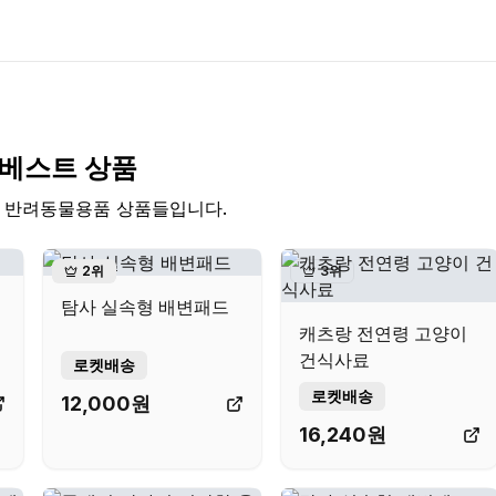
베스트 상품
는
반려동물용품
상품들입니다.
2
위
3
위
탐사 실속형 배변패드
캐츠랑 전연령 고양이
건식사료
로켓배송
로켓배송
12,000
원
16,240
원