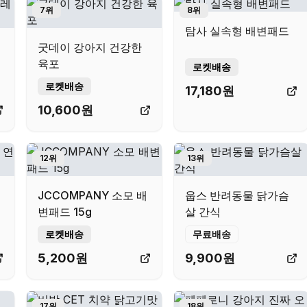
7
위
8
위
탐사 실속형 배변패드
굿데이 강아지 건강한
육포
로켓배송
로켓배송
17,180
원
10,600
원
12
위
13
위
JCCOMPANY 소모 배
웁스 반려동물 닭가슴
변패드 15g
살 간식
로켓배송
무료배송
5,200
원
9,900
원
17
위
18
위