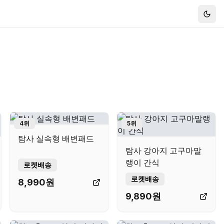
Togg
4
위
5
위
탐사 실속형 배변패드
탐사 강아지 고구마말
랭이 간식
로켓배송
로켓배송
8,990
원
9,890
원