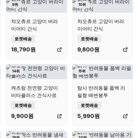
9
위
10
위
챠오츄르 고양이 버라
챠오츄르 고양이 버라
이어티 간식
이어티 간식
로켓배송
로켓배송
18,790
원
9,800
원
14
위
15
위
캐츠랑 전연령 고양이
탐사 반려동물 풉백 리
비타플러스 건식사료
필형 배변봉투
로켓배송
로켓배송
9,900
원
5,990
원
19
위
20
위