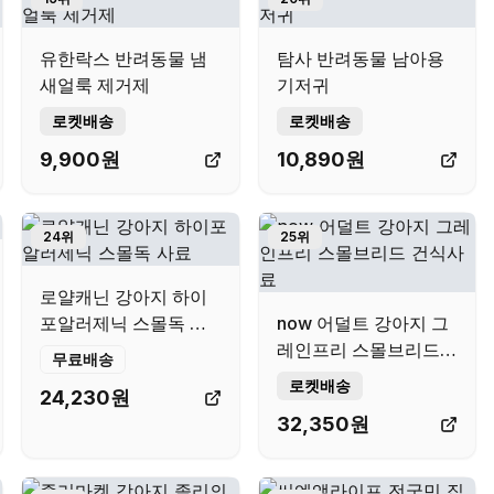
유한락스 반려동물 냄
탐사 반려동물 남아용
새얼룩 제거제
기저귀
로켓배송
로켓배송
9,900
원
10,890
원
24
위
25
위
로얄캐닌 강아지 하이
포알러제닉 스몰독 사
now 어덜트 강아지 그
료
레인프리 스몰브리드
무료배송
건식사료
로켓배송
24,230
원
32,350
원