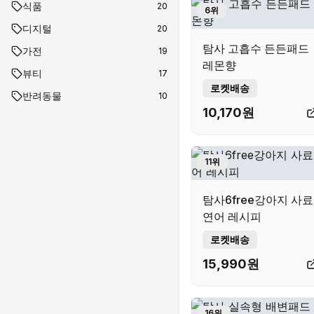
식품
20
6
위
디지털
20
탐사 고흡수 든든패드
가전
19
레몬향
뷰티
17
로켓배송
반려동물
10
10,170
원
11
위
탐사6free강아지 사료
연어 레시피
로켓배송
15,990
원
16
위