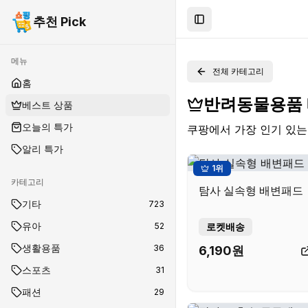
추천 Pick
Toggle Sidebar
메뉴
전체 카테고리
홈
반려동물용품
베스트 상품
오늘의 특가
쿠팡에서 가장 인기 있
알리 특가
1
위
카테고리
탐사 실속형 배변패드
기타
723
유아
52
로켓배송
생활용품
36
6,190
원
스포츠
31
패션
29