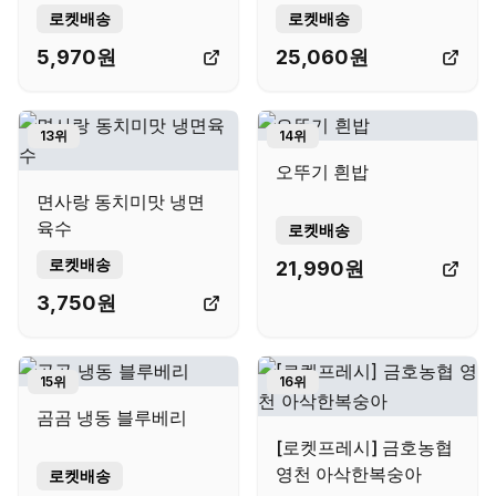
로켓배송
로켓배송
5,970
원
25,060
원
13
위
14
위
오뚜기 흰밥
면사랑 동치미맛 냉면
육수
로켓배송
로켓배송
21,990
원
3,750
원
15
위
16
위
곰곰 냉동 블루베리
[로켓프레시] 금호농협
영천 아삭한복숭아
로켓배송