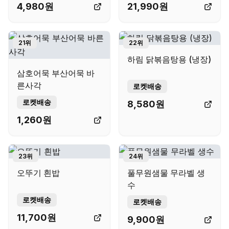
4,980
원
21,990
원
21
위
22
위
하림 닭볶음탕용 (냉장)
삼호어묵 부산어묵 바
른사각
로켓배송
로켓배송
8,580
원
1,260
원
23
위
24
위
오뚜기 흰밥
풀무원샘물 무라벨 생
수
로켓배송
로켓배송
11,700
원
9,900
원