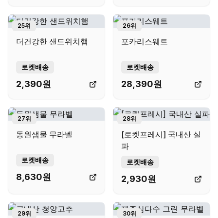
25
위
26
위
더건강한 샌드위치햄
포카리스웨트
로켓배송
로켓배송
2,390
원
28,390
원
27
위
28
위
동원샘물 무라벨
[로켓프레시] 국내산 실
파
로켓배송
로켓배송
8,630
원
2,930
원
29
위
30
위