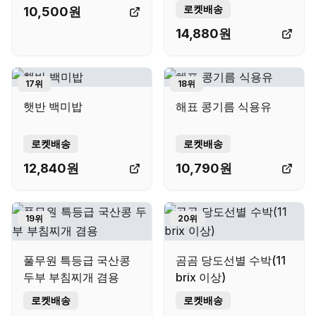
로켓배송
10,500
원
14,880
원
17
위
18
위
햇반 백미밥
해표 콩기름 식용유
로켓배송
로켓배송
12,840
원
10,790
원
19
위
20
위
풀무원 특등급 국산콩
곰곰 당도선별 수박(11
두부 부침찌개 겸용
brix 이상)
로켓배송
로켓배송