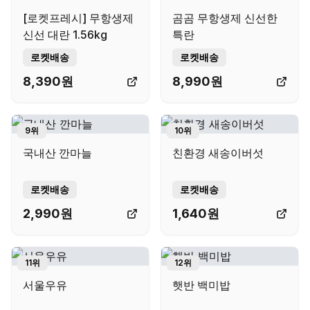
[로켓프레시] 무항생제
곰곰 무항생제 신선한
신선 대란 1.56kg
특란
로켓배송
로켓배송
8,390
원
8,990
원
9
위
10
위
국내산 깐마늘
친환경 새송이버섯
로켓배송
로켓배송
2,990
원
1,640
원
11
위
12
위
서울우유
햇반 백미밥