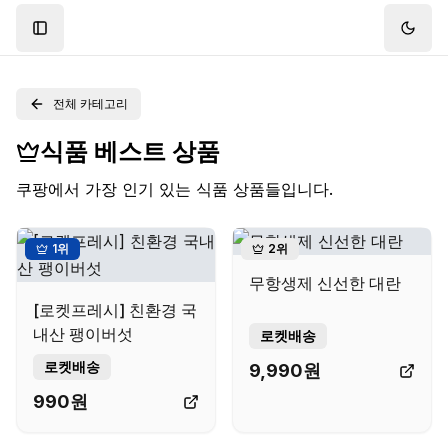
Toggle Sidebar
Toggl
전체 카테고리
식품
베스트 상품
쿠팡에서 가장 인기 있는
식품
상품들입니다.
1
위
2
위
무항생제 신선한 대란
[로켓프레시] 친환경 국
내산 팽이버섯
로켓배송
로켓배송
9,990
원
990
원