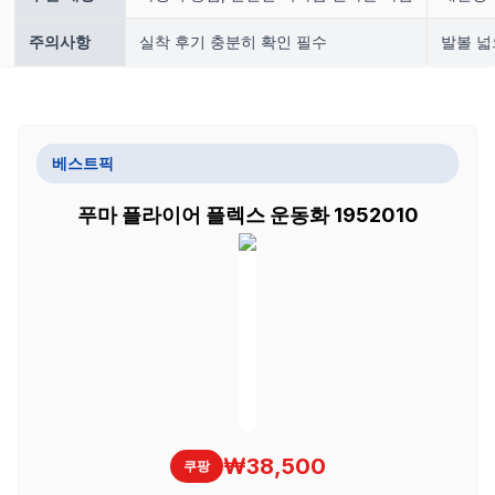
주의사항
실착 후기 충분히 확인 필수
발볼 넓
베스트픽
푸마 플라이어 플렉스 운동화 1952010
₩38,500
쿠팡