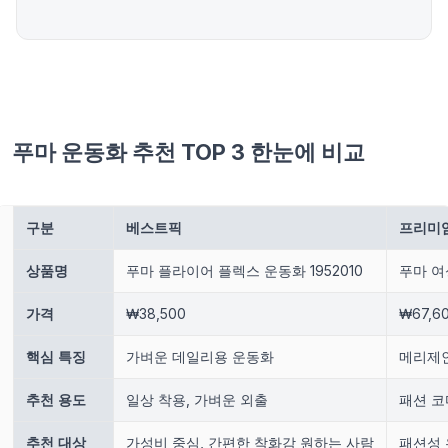
푸마 운동화 추천 TOP 3 한눈에 비교
구분
베스트픽
프리미
상품명
푸마 플라이어 플렉스 운동화 1952010
푸마 여
가격
₩38,500
₩67,6
핵심 특징
가벼운 데일리용 운동화
메리제인
추천 용도
일상 착용, 가벼운 외출
패션 코
추천 대상
가성비 중심, 간편한 착화감 원하는 사람
패션성 