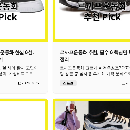
운동화 현실 6선,
르까프운동화 추천, 필수 6 핵심만 
기
정리
떤 걸 사야 할지 고민이
르까프운동화 고르기 어려우셨죠? 202
엄픽, 가성비픽으로 나
팡 상품 중 실사용 후기와 가격 분석으
가격을 꼼꼼히 비교했습
한 추천 제품 리스트. 선정 기준과 장
2026. 6. 19.
스포츠
20
까지 한번에.
확인하세요.