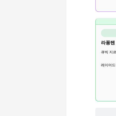
라퐁텐
큐빅 지
레이어드