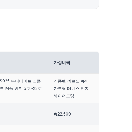
가성비픽
S925 루나나이트 심플
라퐁텐 까르노 큐빅
드 커플 반지 5호~23호
가드링 테니스 반지
레이어드링
₩22,500