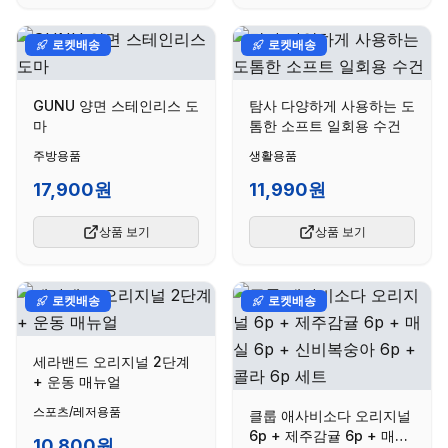
로켓배송
로켓배송
GUNU 양면 스테인리스 도
탐사 다양하게 사용하는 도
마
톰한 소프트 일회용 수건
주방용품
생활용품
17,900원
11,990원
상품 보기
상품 보기
로켓배송
로켓배송
세라밴드 오리지널 2단계
+ 운동 매뉴얼
스포츠/레저용품
클룹 애사비소다 오리지널
6p + 제주감귤 6p + 매실
10,800원