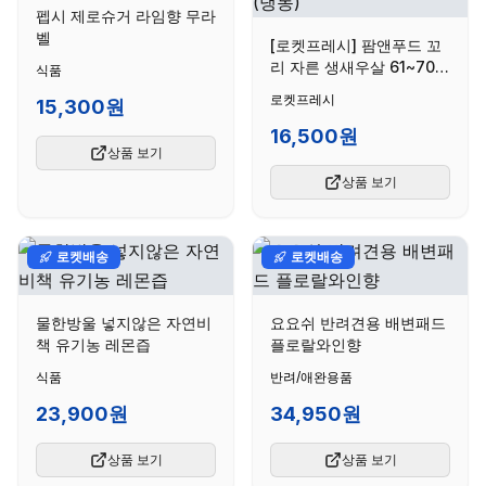
펩시 제로슈거 라임향 무라
벨
[로켓프레시] 팜앤푸드 꼬
리 자른 생새우살 61~70입
식품
(냉동)
로켓프레시
15,300원
16,500원
상품 보기
상품 보기
로켓배송
로켓배송
물한방울 넣지않은 자연비
요요쉬 반려견용 배변패드
책 유기농 레몬즙
플로랄와인향
식품
반려/애완용품
23,900원
34,950원
상품 보기
상품 보기