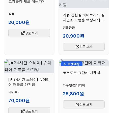
코카콜라 제로 레몬라임
식품
리큐 진한겔 하이브리드 실
내건조 드럼용 액상세제 리
20,000원
필
생활용품
상품 보기
20,900원
상품 보기
로켓배송
코코도르 그란데 디퓨저
[★24시간 스테이] 슈페리
어 더블룸 산전망
가구/홈인테리어
국내투어
25,800원
70,000원
상품 보기
상품 보기