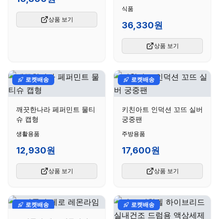
6p + 신비복숭아 6p + 콜
식품
라 6p 세트
상품 보기
36,330원
상품 보기
로켓배송
로켓배송
깨끗한나라 페퍼민트 물티
키친아트 인덕션 꼬뜨 실버
슈 캡형
궁중팬
생활용품
주방용품
12,930원
17,600원
상품 보기
상품 보기
로켓배송
로켓배송