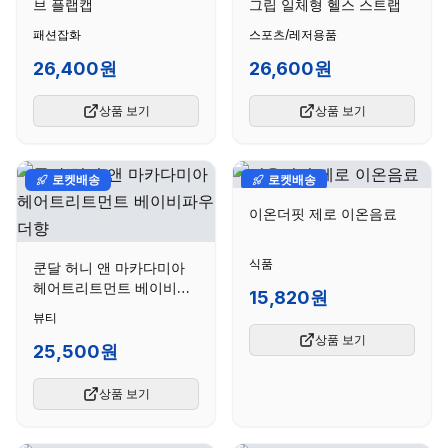
브 플랩캡
그립 일체형 헬스 스트랩
패션잡화
스포츠/레저용품
26,400원
26,600원
상품 보기
상품 보기
로켓배송
로켓배송
이온더핏 제로 이온음료
식품
쿤달 허니 앤 마카다미아
헤어트리트먼트 베이비파
15,820원
우더향
뷰티
상품 보기
25,500원
상품 보기