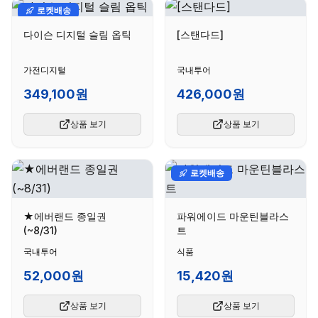
로켓배송
다이슨 디지털 슬림 옵틱
[스탠다드]
가전디지털
국내투어
349,100원
426,000원
상품 보기
상품 보기
로켓배송
★에버랜드 종일권
파워에이드 마운틴블라스
(~8/31)
트
국내투어
식품
52,000원
15,420원
상품 보기
상품 보기