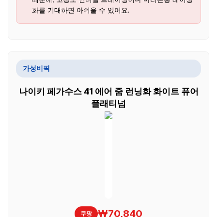
화를 기대하면 아쉬울 수 있어요.
가성비픽
나이키 페가수스 41 에어 줌 런닝화 화이트 퓨어
플래티넘
₩70,840
쿠팡