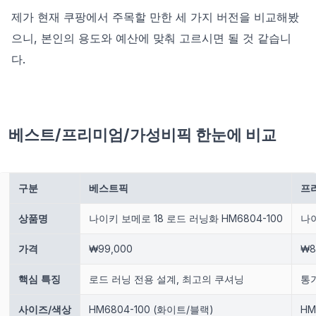
제가 현재 쿠팡에서 주목할 만한 세 가지 버전을 비교해봤
으니, 본인의 용도와 예산에 맞춰 고르시면 될 것 같습니
다.
베스트/프리미엄/가성비픽 한눈에 비교
구분
베스트픽
프
상품명
나이키 보메로 18 로드 러닝화 HM6804-100
나이
가격
₩99,000
₩8
핵심 특징
로드 러닝 전용 설계, 최고의 쿠셔닝
통
사이즈/색상
HM6804-100 (화이트/블랙)
HM