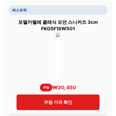
베스트픽
포멜카멜레 클래식 모던 스니커즈 3cm
FKG5F1SW501
₩20,450
쿠팡
쿠팡 가격 확인